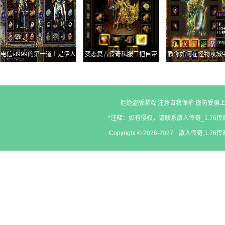
电信sf999的第一道士是伊人
变态复古传奇私服三把自带
教你如何在怪物攻城
风采那么第一战士是谁呢
2点准确的战士“龙字神兵”第
BOOS
三把很低调
拒绝盗版游戏 注意自我保护 谨防受骗上
*注释：如有侵权，请联系散人传奇_1.76传奇
Copyright © 2026-2027
散人传奇,1.76传