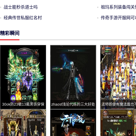
战士能秒杀道士吗
祖玛系列装备闯关
经典传世私服红名村
传奇手游开服网可
精彩瞬间
30ok防23敏13戴黑铁穿保
zhaosf浅论代练的三大好处
法师即便有魔法盾也
甲的道士竟然还有道6裁决
最后一点令人羡慕