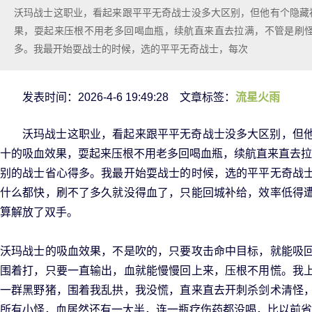
沃玛战士这职业，看起来跟平平无奇战士没多大区别，但他有个隐藏
果，耍起来压根不用老多回喝血瓶，续航直来直去拉满，不管是刷怪
多。我最开始耍战士的时候，选的平平无奇战士，每次
发表时间：2026-4-6 19:49:28 文章标签：
流星火雨
沃玛战士这职业，看起来跟平平无奇战士没多大区别，但
十的吸血效果，耍起来压根不用老多回喝血瓶，续航直来直去拉
别的战士省心得多。我最开始耍战士的时候，选的平平无奇战
什么都快，刷不了多久就没得血了，只能回城补给，效率低得
算解放了双手。
沃玛战士的吸血效果，不是吹的，只要攻击命中目标，就能吸
围着打，只要一直输出，血就能慢慢回上来，压根不用慌。我
一群黑野猪，围着我乱拱，我没慌，直来直去开刺杀剑术清怪
所有小怪，血居然还有一大半，连一瓶疗伤药都没喝，比以前省