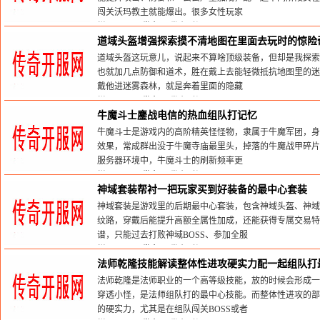
闯关沃玛教主就能爆出。很多女性玩家
栏目：
sf999发布网
发布时间:2026-05-30
道域头盔‌增强探索摸不清地图在里面去玩时的惊险
道域头盔这玩意儿，说起来不算啥顶级装备，但却是我探索
也就加几点防御和道术，胜在戴上去能轻微抵抗地图里的迷
戴他进迷雾森林，就是奔着里面的隐藏
栏目：
sf999发布网
发布时间:2026-05-30
牛魔斗士鏖战电信的热血组队打记忆
牛魔斗士是游戏内的高阶精英怪怪物，隶属于牛魔军团，身
效果，常成群出没于牛魔寺庙最里头，掉落的牛魔战甲碎片
服务器环境中，牛魔斗士的刷新频率更
栏目：
sf999发布网
发布时间:2026-05-30
神域套装帮衬一把玩家买到好装备的最中心套装
神域套装是游戏里的后期最中心套装，包含神域头盔、神域
纹路，穿戴后能提升高额全属性加成，还能获得专属交易特
谱，只能过去打败神域BOSS、参加全服
栏目：
sf999发布网
发布时间:2026-05-30
法师乾隆技能解读整体性进攻硬实力配一起组队打
法师乾隆是法师职业的一个高等级技能，放的时候会形成一
穿透小怪，是法师组队打的最中心技能。而整体性进攻的部
的硬实力，尤其是在组队闯关BOSS或者