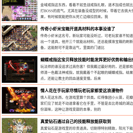
金域戒指这东西，看着不如圣战戒指扎眼，道术加成也就比
打BOSS的底气。尤其在装备没成型的时候，带着它去挑
果，有时候就能把你从死亡边缘拉回来。我
栏目：
sf999发布网
发布时间:2025-08-16
传奇小虾米宝箱开道具材料的本事没谁了
传奇小虾米这名号，新玩家可能没听过，可老玩家谁不知道
出一个道具，他开三个就能出材料，还总能摸准宝箱的刷
备，这能耐可不是靠运气，里面的门道比
栏目：
sf999发布网
发布时间:2025-08-12
蝴蝶戒指这宝贝释放技能时能发挥更好优势和输出
玩法师的谁没追求过高伤害？但我戴过最好用的，还是那枚
师清一色戴法神戒指，就我戴着个不起眼的蝴蝶戒指。结果
点，还能让教主的回血速度变慢。后来
栏目：
sf999发布网
发布时间:2025-08-06
情人花在手玩家尽情玩老玩家都爱这浪漫物件
情人花这东西，在游戏里算个异类。红得像团小火苗，花瓣
家们见了就走不动道拿着它在手里，不管是去比奇城的湖边
份滋味，这种让游戏变甜的本事，别的
栏目：
sf999发布网
发布时间:2025-08-05
真爱钻石通过自己的技能释放能获取到
真爱钻石是游戏里的珍贵道具，切割得特别精致，阳光下能