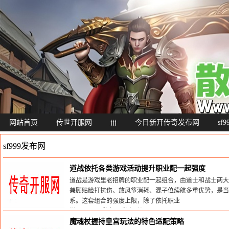
网站首页
传世开服网
jjj
今日新开传奇发布网
sf
sf999发布网
道战依托各类游戏活动提升职业配一起强度
道战是游戏里老招牌的职业配一起组合，由道士和战士两大
兼顾贴脸打抗伤、放风筝消耗、混子位续航多重优势，是
系。这套组合的强度上限，除了依托职业
栏目：
sf999发布网
发布时间:2026-07-01
魔魂杖握持皇宫玩法的特色适配策略