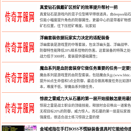
栏目：
sf999发布网
发布时间:2026-05-30
真爱钻石佩戴矿区挖矿的效率提升帮衬一把
真爱钻石是游戏内的混子位型稀罕得很道具，由deepsea
仅能小幅度提升角色的防御属性，更最中心的是带着矿物感
矿石位置，往下压挖矿难度。玩家如
栏目：
sf999发布网
发布时间:2026-05-30
浮幽套装依据玩家实力决定的适配装备
浮幽套装是游戏里的中等套装，包含浮幽头盔、浮幽战甲、
防御特性能降低20%暗系怪物的伤害。这套装备的特殊之
战力低于3000时，套装提供基础属性；
栏目：
sf999发布网
发布时间:2026-04-10
魔血系列是血防套装穿它做任务重要的任务一定要
魔血系列是游戏里的血防型套装，包括魔血头jjj (www.bht
提升80点生命值和5点全防御，最适合做高难度任务比如
本，难度不低，穿魔血系列做任务，
栏目：
sf999发布网
发布时间:2026-04-07
惊寂之雷威力大从石墓的第一层开始接触怎麽用最
惊寂之雷是战士职业的顶级技能，释放时会召唤出一道紫色
无视目标20%的防御，威力惊人。而石墓的第一层是玩家
强度低，很适合战士练习惊寂之雷的使
栏目：
sf999发布网
发布时间:2026-04-06
金域戒指在手打BOSS不慌缺装备道具时它能给你