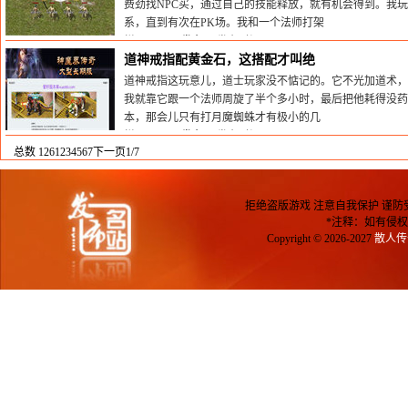
费劲找NPC买，通过自己的技能释放，就有机会得到。我
系，直到有次在PK场。我和一个法师打架
栏目：
sf999发布网
发布时间:2025-07-24
道神戒指配黄金石，这搭配才叫绝
道神戒指这玩意儿，道士玩家没不惦记的。它不光加道术，
我就靠它跟一个法师周旋了半个多小时，最后把他耗得没
本，那会儿只有打月魔蜘蛛才有极小的几
栏目：
sf999发布网
发布时间:2025-07-10
总数 126
1
2
3
4
5
6
7
下一页
1/7
拒绝盗版游戏 注意自我保护 谨防
*注释：如有侵权
Copyright © 2026-2027
散人传奇