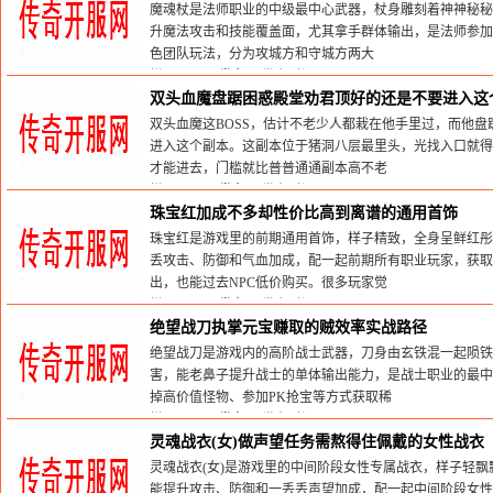
魔魂杖是法师职业的中级最中心武器，杖身雕刻着神神秘秘
升魔法攻击和技能覆盖面，尤其拿手群体输出，是法师参加
色团队玩法，分为攻城方和守城方两大
栏目：
sf999发布网
发布时间:2026-05-30
双头血魔盘踞困惑殿堂劝君顶好的还是不要进入这
双头血魔这BOSS，估计不老少人都栽在他手里过，而他
进入这个副本。这副本位于猪洞八层最里头，光找入口就得
才能进去，门槛就比普普通通副本高不老
栏目：
sf999发布网
发布时间:2026-05-30
珠宝红加成不多却性价比高到离谱的通用首饰
珠宝红是游戏里的前期通用首饰，样子精致，全身呈鲜红彤
丢攻击、防御和气血加成，配一起前期所有职业玩家，获
出，也能过去NPC低价购买。很多玩家觉
栏目：
sf999发布网
发布时间:2026-05-30
绝望战刀执掌元宝赚取的贼效率实战路径
绝望战刀是游戏内的高阶战士武器，刀身由玄铁混一起陨
害，能老鼻子提升战士的单体输出能力，是战士职业的最中
掉高价值怪物、参加PK抢宝等方式获取稀
栏目：
sf999发布网
发布时间:2026-05-30
灵魂战衣(女)做声望任务需熬得住佩戴的女性战衣
灵魂战衣(女)是游戏里的中间阶段女性专属战衣，样子轻
能提升攻击、防御和一丢丢声望加成，配一起中间阶段女性