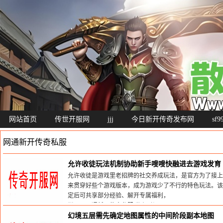
网站首页
传世开服网
jjj
今日新开传奇发布网
sf
网通新开传奇私服
允许收徒玩法机制协助新手嗖嗖快融进去游戏发育
允许收徒是游戏里老招牌的社交养成玩法，是官方为了接上
来贯穿好些个游戏版本，成为游戏少了不行的特色玩法。该
定后可共享部分经验、解开专属福利，
栏目：
网通新开传奇私服
发布时间:2026-07-18
幻境五层需先确定地图属性的中间阶段副本地图