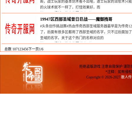
距，战士玩家的基本剑术看不出啥，道士玩家的治愈术只能
的火球术就不一样了，打怪效果好，而
栏目：
网通新开传奇私服
发布时间:2025-05-09
19947区西部圣域昔日巨战——魔御拽哥
#头条创作挑战赛#热血传奇西部圣域服务器最早是为传奇1
了，后面有很多区都用了西部圣域的名字，只不过后面加了数
圣域的名字。关于这个热门的名称对应的
栏目：
网通新开传奇私服
发布时间:2025-05-09
总数 107
1
2
3
4
5
6
下一页
1/6
拒绝盗版游戏 注意自我保护 谨防
*注释：如有侵权
Copyright © 2026-2027
散人传奇