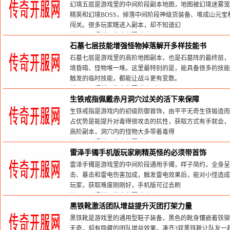
幻境五层是游戏里的中间阶段副本地图，地图被幻境迷雾笼
精英和幻境BOSS，掉落中间阶段神级货装备、堆成山元
闯关。很多玩家瞎进入副本，却不知道幻
栏目：
网通新开传奇私服
发布时间:2026-05-30
石墓七层技能‌增强怪物掉落解开多样技能书
石墓七层是游戏里的高阶地图副本，也是石墓阵的最终层，
境昏暗、怪物堆一堆。这里最特别的是，能具备很多的技能
触发的临时技能，都能让战斗更有变数。
栏目：
网通新开传奇私服
发布时间:2026-05-30
生铁戒指佩戴赤月洞穴过关的活下来保障
生铁戒指是游戏内的初级防御首饰，由平平无奇生铁锻造而
占优势是能提升对毒得很攻击的抗性，获取方式有手就会，
高阶副本，洞穴内的怪物大多带着毒得
栏目：
网通新开传奇私服
发布时间:2026-05-30
雷泽手镯手机版玩家刷精英怪的必须带首饰
雷泽手镯是游戏里的中间阶段通用手镯，样子简约，全身
击、暴击和雷电伤害加成，触发雷电效果后，能对小怪造成
玩家，获取难度刚刚好，手机版可过去刷
栏目：
网通新开传奇私服
发布时间:2026-05-30
黑铁靴激活团队增益提升灭团打架力量
黑铁靴是游戏里的通用型鞋子装备，黑色的靴身镶嵌着铁铆
无奇，却有隐藏的团队增益效果。凑齐3双黑铁靴让队友一