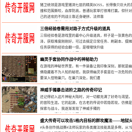
猪卫统领是游戏里猪洞七层的精英BOSS，长得像只巨大
撞和范围撕咬，血厚防高，普通玩家单打很难打赢。但针对
己的进攻的不同战士靠近身硬拼、法师靠
栏目：
网通新开传奇私服
发布时间:2026-04-06
三倍经验卷需用对路子方式升级的道具
三倍经验卷是游戏里的最中心升级道具，样子是一张黄色
泽，获取难度刚刚好，可过去搞定日常任务、刷副本、摆摊
任务获得的经验会翻一倍，是嗖嗖快升级
栏目：
网通新开传奇私服
发布时间:2026-02-01
幽灵手套协同作战中的神秘助力
在游戏的神秘世界里，有一件装备让我印象深刻，那就是幽
佛隐藏着不为人知的秘密。我获得幽灵手套是在一次危险的
要深入怪物巢穴。在巢穴深处，我们遭
栏目：
网通新开传奇私服
发布时间:2025-06-06
神威手镯暴击进阶之路的传奇印记
还记得初入这片神秘大陆时，对一切都充满了好奇与渴望。
的冒险生涯。它的起源，在古老的传说中若隐若现，仿佛是
探索与战斗，我逐渐发现了神威手镯的
栏目：
网通新开传奇私服
发布时间:2025-05-27
盛大传奇可以攻击5格内目标的群攻魔法——地狱
#头条创作挑战赛#法师玩家的各类魔法技能真是多啊，从