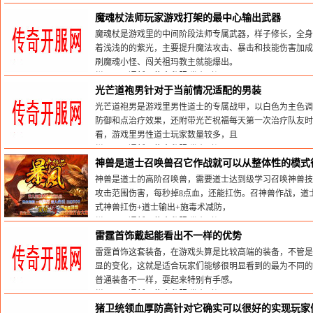
栏目：
网通新开传奇私服
发布时间:2026-05-30
魔魂杖法师玩家游戏打架的最中心输出武器
魔魂杖是游戏里的中间阶段法师专属武器，样子修长，全身
着浅浅的的紫光，主要提升魔法攻击、暴击和技能伤害加成
刷魔魂小怪、闯关祖玛教主就能爆出。
栏目：
网通新开传奇私服
发布时间:2026-05-30
光芒道袍男针对于当前情况适配的男装
光芒道袍男是游戏里男性道士的专属战甲，以白色为主色调
防御和点治疗效果，还附带光芒祝福每天第一次治疗队友时
看，游戏里男性道士玩家数量较多，且
栏目：
网通新开传奇私服
发布时间:2026-04-10
神兽是道士召唤兽召它作战就可以从整体性的模式
神兽是道士的高阶召唤兽，需要道士达到级学习召唤神兽技
攻击范围伤害，每秒掉8点血，还能扛伤。召神兽作战，道
式神兽扛伤+道士输出+施毒术减防，
栏目：
网通新开传奇私服
发布时间:2026-04-07
雷霆首饰戴起能看出不一样的优势
雷霆首饰这套装备，在游戏头算是比较高端的装备，不管是
显的变化，这就是适合玩家们能够很明显看到的最为不同的
普通装备不一样，耍起来特别有手感。
栏目：
网通新开传奇私服
发布时间:2026-04-07
猪卫统领血厚防高针对它确实可以很好的实现玩家