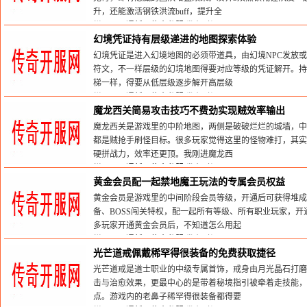
升，还能激活钢铁洪流buff，提升全
栏目：
网通新开传奇私服
发布时间:2026-05-30
幻境凭证持有层级递进的地图探索体验
幻境凭证是进入幻境地图的必须带道具，由幻境NPC发放
符文，不一样层级的幻境地图得要对应等级的凭证解开。持
梯一样，得要从低层级逐步解开高层级
栏目：
网通新开传奇私服
发布时间:2026-05-30
魔龙西关简易攻击技巧不费劲实现贼效率输出
魔龙西关是游戏里的中阶地图，两侧是破破烂烂的城墙，中
都是贼抢手刷怪目标。很多玩家觉得这里的怪物难打，其实
硬拼战力，效率还更顶。我刚进魔龙西
栏目：
网通新开传奇私服
发布时间:2026-05-30
黄金会员配一起禁地魔王玩法的专属会员权益
黄金会员是游戏里的中间阶段会员等级，开通后可获得堆成
备、BOSS闯关特权，配一起所有等级、所有职业玩家，
多玩家开通黄金会员后，不知道怎么用起
栏目：
网通新开传奇私服
发布时间:2026-05-30
光芒道戒佩戴稀罕得很装备的免费获取捷径
光芒道戒是道士职业的中级专属首饰，戒身由月光晶石打磨
击与治愈效果，更最中心的是带着秘境指引被牵着走技能
点。游戏内的老鼻子稀罕得很装备都得要