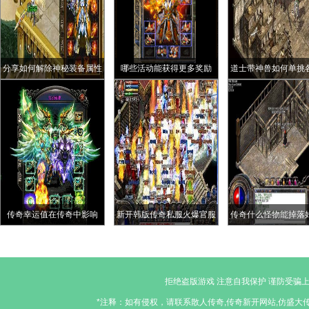
分享如何解除神秘装备属性
哪些活动能获得更多奖励
道士带神兽如何单挑
级怪物
传奇幸运值在传奇中影响
新开韩版传奇私服火爆官服
传奇什么怪物能掉落
和非官服的地图宫殿长廊
拒绝盗版游戏 注意自我保护 谨防受骗上
*注释：如有侵权，请联系散人传奇,传奇新开网站,仿盛大传奇