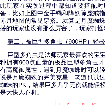
此玩家在实践过程中都知道要搭配对
备，比如上图中金手镯和降妖除魔戒
赤月地图的常见穿搭。就算是月魔蜘
搭的玩家也没有那么厉害了，玩家打怪
第二，被巨型多角虫（900HP）轻
巨型多角虫是法师玩家最喜欢的宝
种拥有900点血量的极品巨型多角虫
有高魔御属性，遇到月魔蜘蛛时可以
说是月魔蜘蛛的完美克星。老道也试
蜘蛛的PK，结果巨多几乎无伤就能轻
是大快人心啊。
1
2
下一页
1/2