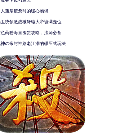
封魔谷卡位巧通关
仙人蒲扇疲惫时的暖心畅谈
蝎卫统领激战破轩辕大帝诡谲走位
灰色药粉海量囤货攻略，法师必备
战神の帝封神路老江湖的碾压式玩法