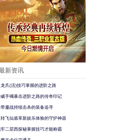
最新资讯
火龙爪(活)技巧掌握的进阶之路
神威手镯暴击进阶之路的传奇印记
蝶带鏖战持续击杀的装备追寻
五转飞仙盾革新娱乐体验的守护神器
地牢二层西探秘掌握技巧才能称霸