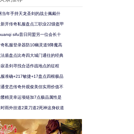
f网当年手持天龙圣剑的战士佩戴什
最新开传奇私服盘点三职业22级盔甲
huanqi sifu昔日同盟另一位会长十
传奇私服登录器防10幽灵道9降魔高
魔法盾盘点比奇四大城门通往的经典
静寂圣剑寻找合适作战地点的征程
服准确+217敏捷+17盘点四根极品
网通变态传奇外观俊美但实用价值不
骷髅精灵幸运项链加7点极品属性是
及时雨外挂道2菜刀道2死神这身砍道