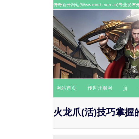
传奇新开网站(Www.mad-man.cn)专
职业传奇私服。
网站首页
传世开服网
jjj
火龙爪(活)技巧掌握