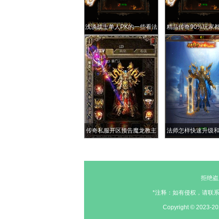
浅谈战士单人PK的一些看法
精品传奇90%玩家
的三把道4武器那把
秀翻了
传奇私服开区预告魔龙教主
法师怎样快速升级
的力量来源于魔龙血域的那
棵万年魔树
拒绝盗
*注释：如有侵权，请联系
Copyright © 2023-2