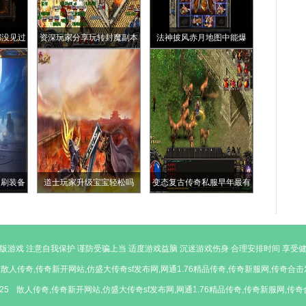
都没见过
资深玩家分享玩转封魔副本
法神披风赤月地图中能爆
鹤嘴锄
心得
《召唤神兽》的四种怪物最
后一种冷门
和刷装备
道士玩家升级宝宝轻松吗
变态复古传奇私服早年最有
技术含量的刷金币BUG武器
特修
版游戏 注意自我保护 谨防受骗上当 适度游戏益脑 沉迷游戏伤身 合理安排时间 享受
散人传奇,传奇新开网站,仿盛大传奇sf发布网,网通1.76精品传奇,传奇新服网,传奇合
025
散人传奇,传奇新开网站,仿盛大传奇sf发布网,网通1.76精品传奇,传奇新服网,传