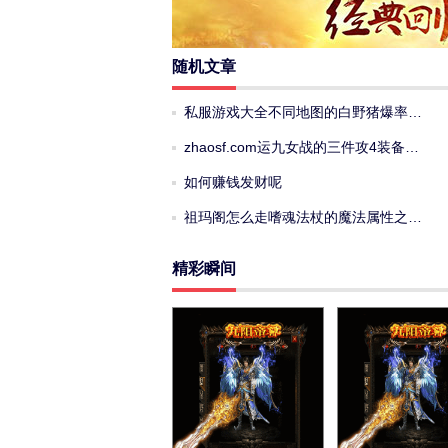
随机文章
私服游戏大全不同地图的白野猪爆率…
zhaosf.com运九女战的三件攻4装备…
如何赚钱发财呢
祖玛阁怎么走嗜魂法杖的魔法属性之…
精彩瞬间