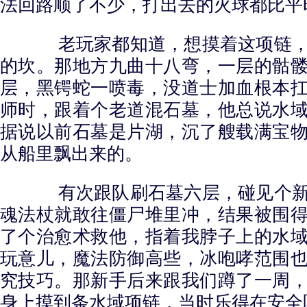
法回路顺了不少，打出去的火球都比平
老玩家都知道，想摸着这项链，
的坎。那地方九曲十八弯，一层的骷
层，黑锷蛇一喷毒，没道士加血根本
师时，跟着个老道混石墓，他总说水
据说以前石墓是片湖，沉了艘载满宝
从船里飘出来的。
有次跟队刷石墓六层，碰见个新
魂法杖就敢往僵尸堆里冲，结果被围
了个治愈术救他，指着我脖子上的水
玩意儿，魔法防御高些，冰咆哮范围
究技巧。那新手后来跟我们蹲了一周
身上摸到条水域项链，当时乐得在安全