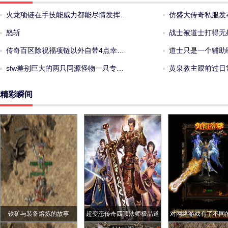
火龙项链在手技能威力都能尽情发挥…
仿盛大传奇私服发
怒斩
战士被道士打得无
传奇百区除祝福项链以外自带4点幸…
道士只是一个辅助
sfw差别巨大的两只同源怪物一只专…
黄泉教主跟前过日
精彩瞬间
铁矿与装备熔炼的故事
超变态传奇四顶法师极品道
对网络游戏有了不同