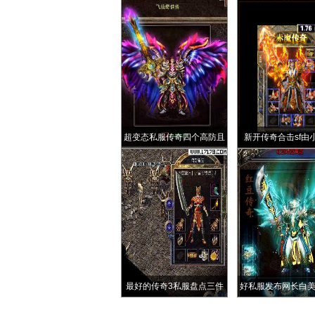
超变态私服传奇四个高防且
新开传奇合击sf由
高魔法的极品手镯防2魔5大
级”而成的BOSS暗
手镯真香
灵
最好的传奇3私服盘点三件
好私服发布网长白
大极品首饰佩戴时有多强修
玩家枭雄老