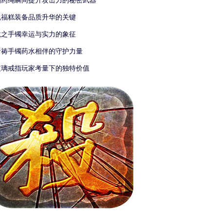
捆药绳瞬间提升攻击力的秘密武器
祝福糕装备品质升华的关键
龙之手镯幸运与实力的象征
祈祷手镯药水相伴的守护力量
玻璃戒指玩家考量下的独特价值