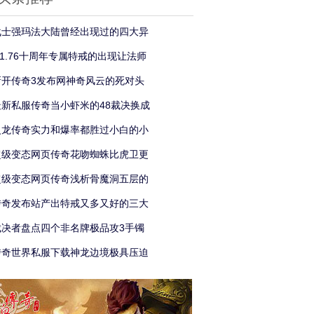
战士强玛法大陆曾经出现过的四大异
f1.76十周年专属特戒的出现让法师
新开传奇3发布网神奇风云的死对头
最新私服传奇当小虾米的48裁决换成
火龙传奇实力和爆率都胜过小白的小
超级变态网页传奇花吻蜘蛛比虎卫更
超级变态网页传奇浅析骨魔洞五层的
传奇发布站产出特戒又多又好的三大
裁决者盘点四个非名牌极品攻3手镯
传奇世界私服下载神龙边境极具压迫