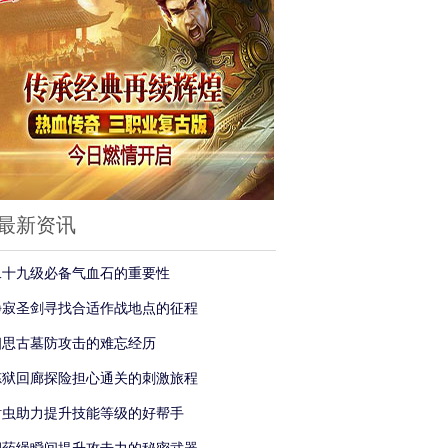
最新资讯
二十九级必备气血石的重要性
静寂圣剑寻找合适作战地点的征程
相思古墓防攻击的难忘经历
炼狱回廊探险担心通关的刺激旅程
钳虫助力提升技能等级的好帮手