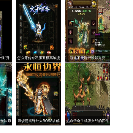
小怪“升
怎么开传奇私服五根高敏捷
游戏不无聊经验最重要
之骷髅精
项链其中敏6躲避手链竟然
有两根
美女法师
谈谈游戏野外大BOSS讲解
热血传奇手机版女战的四件
婆
极品装备真香战神盔甲的魔