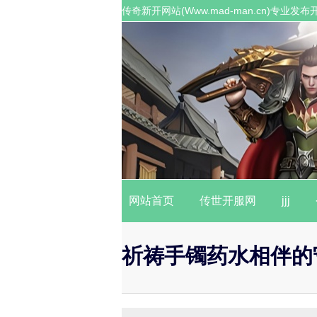
传奇新开网站(Www.mad-man.cn)专
职业传奇私服。
网站首页
传世开服网
jjj
祈祷手镯药水相伴的