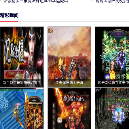
骷髅精灵三根魔法躲避60%幸运虎齿…
说说金刚石的免费
精彩瞬间
新手复古玩家想玩好狮子
传奇魔界骑士玩法
传奇幸运值在传奇中
吼？这些方法得记牢