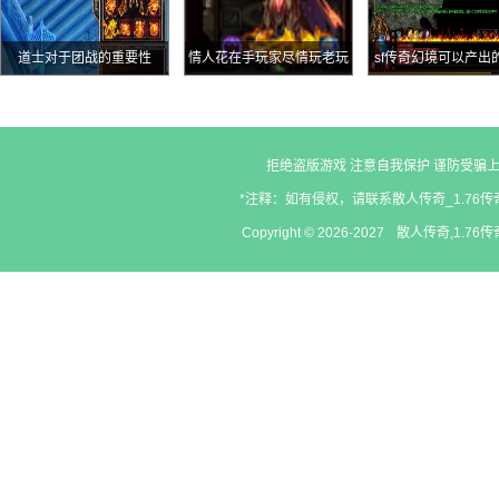
道士对于团战的重要性
情人花在手玩家尽情玩老玩
sf传奇幻境可以产出
家都爱这浪漫物件
端装备有哪些
拒绝盗版游戏 注意自我保护 谨防受骗上
*注释：如有侵权，请联系散人传奇_1.76传奇
Copyright © 2026-2027
散人传奇,1.76传