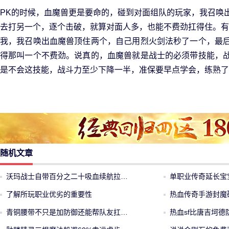
PK的时候，血魔兽更是要命的，碰到对面组队的玩家，我召唤
去打另一个，逐个击破，就算对面人多，也能不费劲扛得住。有
我，我召唤出血魔兽顶住两个，自己用烈火剑法秒了一个，最
得那叫一个不费劲。说真的，血魔兽就是战士的必须带技能，
是不会这技能，战斗力至少下降一半，准保要早点学会，练熟了
随机文章
沃玛战士自带百分之二十吸血续航拉…
单职业传奇延长宝
了解所玩职业优劣的重要性
热血传奇手游封魔
青铜腰带不只是加防御还能帮队友扛…
热血sf比唐吉坷德