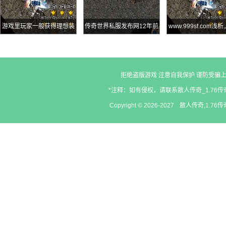
游戏里玩家一般获得理想装
传奇世界私服发布网12年前
www.999sf.com浅
备的方式
的玉兔贺岁套装皓月套装
器攻51裁决之
拒绝盗版游戏 注意自我保护 谨防受骗上
*注释：如有侵权，请联系散人传奇_1.76传奇
Copyright © 2026-2027
散人传奇,1.76传