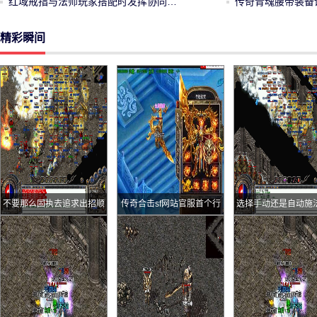
红域戒指与法师玩家搭配时发挥协同…
传奇青魂腰带装备
精彩瞬间
不要那么固执去追求出招顺
传奇合击sf网站官服首个行
选择手动还是自动施
序
会居然是15级小号所建建会
时机
过程如何