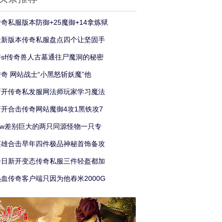
传奇私服版本防御+25魔御+14拿炼狱
最新版本传奇私服盘点四个让坚固手
好sf传奇兽人古墓通往尸魔洞的秘密
传奇 网站战士“小黑怒斩妖魔”他
新开传奇私发服网法师玩家学习魔法
新开合击传奇网站魔御4攻1黑铁攻7
sfw差别巨大的两只同源怪物一只专
英雄合击早年四件极品神秘首饰备攻
今日新开变态传奇私服三件轻盔都加
热血传奇客户端只因为他舂米2000G