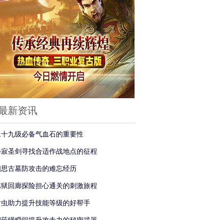
最新资讯
二十九级必备气血石的重要性
静寂圣剑寻找合适作战地点的征程
相思古墓防攻击的难忘经历
炼狱回廊探险担心通关的刺激旅程
钳虫助力提升技能等级的好帮手