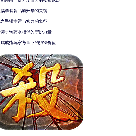
捆药绳瞬间提升攻击力的秘密武器
祝福糕装备品质升华的关键
龙之手镯幸运与实力的象征
祈祷手镯药水相伴的守护力量
玻璃戒指玩家考量下的独特价值