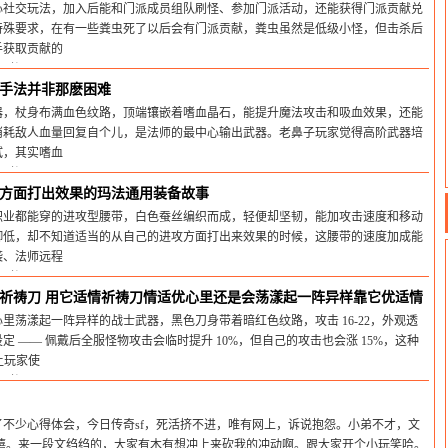
心社交玩法，加入后能和门派成员组队刷怪、参加门派活动，还能获得门派贡献兑
特殊要求，在有一些粪虫死了以后会有门派贡献，粪虫虽然是低级小怪，但击杀后
手获取贡献的
间:2026-01-20
手法并非那麽困难
器，杖身布满血色纹路，顶端镶嵌着嗜血晶石，能提升魔法攻击和吸血效果，还能
消耗敌人血量回复自个儿，是法师的最中心输出武器。老鼻子玩家觉得高阶武器培
试，其实嗜血
间:2025-12-24
方面打出效果的玛法通用装备故事
职业都能穿的进攻型腰带，白色蚕丝编织而成，轻便却坚韧，能加攻击速度和移动
御低，却不知道适当的从自己的进攻方面打出来效果的时候，这腰带的速度加成能
袭、法师远程
间:2025-10-16
祈祷刀 用它适情祈祷刀情适优心里还是会荡漾起一阵异样靠它优适情
里荡漾起一阵异样的战士武器，黑色刀身带着暗红色纹路，攻击 16-22，外观透
 —— 佩戴后全服怪物攻击会临时提升 10%，但自己的攻击也会涨 15%，这种
让玩家使
间:2025-10-05
不少心得体会，今日传奇sf，死活挤不进，唯有网上，诉说抱怨。小弟不才，文
嘻嘻。来一段文绉绉的，大家有木有想冲上来砍我的冲动啊。跟大家开个小玩笑哈。