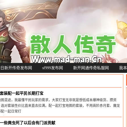
今日新开传奇发布网
sf999发布网
新开网通传奇私服网
我本
套装配一起平民长期打宝
地图混迹，我最懂平民玩家的需求，大家打宝无非就是想低成本爆神级货、攒资
，选对套装性价比直来直去拉满。配一起打宝地图的套装，不用高阶赤月套、魔龙
够配一起日常打
间:2026-05-22
一些粪虫死了以后会有门派贡献