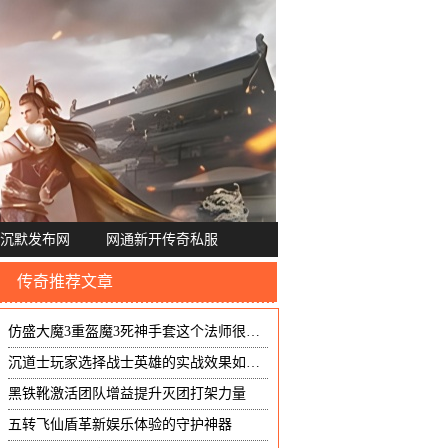
沉默发布网
网通新开传奇私服
传奇推荐文章
仿盛大魔3重盔魔3死神手套这个法师很会伪装
沉道士玩家选择战士英雄的实战效果如何？
黑铁靴激活团队增益提升灭团打架力量
五转飞仙盾革新娱乐体验的守护神器