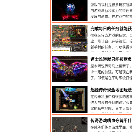
游戏的福利是很多玩家所期
的游戏增益和实力的特色
发展的形态。在游戏中的福利
栏目：
最新传奇世界sf
发布时
完成每日的任务就能获
很多玩传奇游戏的玩家，
业，能让自己在等级低，
新手村的任务，可以获得
栏目：
最新传奇世界sf
发布时
道士难道就只能被欺负
原本听说传奇马上更新了
业一定的加强，可是现在
了，即使是在平时练级打
栏目：
最新传奇世界sf
发布时
起源传奇现金地图玩法
在传奇私服中有很多的游
进入的没有任何的设定和
家的私有地图，其中大部
栏目：
最新传奇世界sf
发布时
传奇游戏嗜血夺魄甲什
在纯爷们传奇游戏里面，能