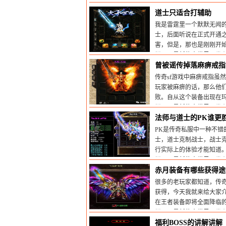
栏目：
最新传奇世界sf
发布时
道士只适合打辅助
我是雷霆里一个默默无闻
士，后面听说在正式开通
害，但是，那也是刚刚开
栏目：
最新传奇世界sf
发布时
曾被谣传掉落麻痹戒指
传奇sf游戏中麻痹戒指虽
玩家被麻痹的话，那么他
败。自从这个装备出现在
栏目：
最新传奇世界sf
发布时
法师与道士的PK谁更
PK是传奇私服中一种不错
士，道士克制战士，战士
行实际上的体验才能知道
栏目：
最新传奇世界sf
发布时
赤月装备有哪些获得途
很多的老玩家都知道，传
获得，今天我就来给大家
在王者装备即将全面降临
栏目：
最新传奇世界sf
发布时
福利BOSS的讲解讲解