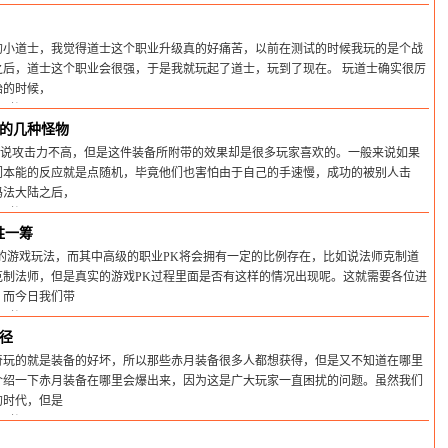
间:2025-02-22
的小道士，我觉得道士这个职业升级真的好痛苦，以前在测试的时候我玩的是个战
之后，道士这个职业会很强，于是我就玩起了道士，玩到了现在。 玩道士确实很厉
始的时候，
间:2025-02-22
的几种怪物
然说攻击力不高，但是这件装备所附带的效果却是很多玩家喜欢的。一般来说如果
们本能的反应就是点随机，毕竟他们也害怕由于自己的手速慢，成功的被别人击
玛法大陆之后，
间:2025-02-22
胜一筹
的游戏玩法，而其中高级的职业PK将会拥有一定的比例存在，比如说法师克制道
克制法师，但是真实的游戏PK过程里面是否有这样的情况出现呢。这就需要各位进
。而今日我们带
间:2025-02-22
径
奇玩的就是装备的好坏，所以那些赤月装备很多人都想获得，但是又不知道在哪里
介绍一下赤月装备在哪里会爆出来，因为这是广大玩家一直困扰的问题。虽然我们
的时代，但是
间:2025-02-22