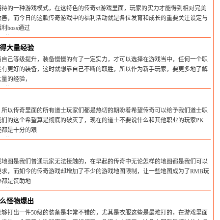
待的一种游戏模式，在这特色的传奇sf游戏里面，玩家的实力才能得到相对完美
改善，而今日的这款传奇游戏中的福利活动就是各位发育和成长的重要关注设定与
boss通过
间:2025-02-22
得大量经验
当自己等级提升，装备慢慢的有了一定实力，才可以选择在游戏当中，任何一个职
没有更好的装备，这时就想靠自己不断的取胜，所以作为新手玩家，要更多地了解
大量的经验，
间:2025-02-22
，所以传奇里面的所有道士玩家们都是热切的期盼着希望传奇可以给予我们道士职
我们的这个希望算是彻底的破灭了，现在的道士不要说什么和其他职业的玩家PK
怪都是十分的艰
间:2025-02-22
戏地图是我们普通玩家无法接触的，在早起的传奇中无论怎样的地图都是我们可以
要求，而如今的传奇游戏却增加了不少的游戏地图限制，让一些地图成为了RMB玩
分都是赞助地
间:2025-02-22
么怪物爆出
够打出一件50级的装备是非常不错的，尤其是衣服这些是最难打的，在游戏里面