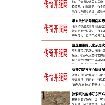
加入门派是游戏里的最中
换奖励。门派任务中有个
能为门派攒着资源，是新
栏目：
最新传奇世界sf
发布时
嗜血法杖培养指南实际
嗜血法杖是法师的高阶武
解开嗜血咒技能，一直有
养难度大，没胆子轻易尝
栏目：
最新传奇世界sf
发布时
蚕丝腰带给玩家从进攻
蚕丝腰带是玛法大陆所有
速度，很多玩家觉得它防
帮上大忙比如战士近战突
栏目：
最新传奇世界sf
发布时
祈祷刀是异样心情适配
祈祷刀是游戏里能让玩家心
着诡异感，而且有个特殊设定
“高风险高收益” 的特性，
栏目：
最新传奇世界sf
发布时
猪洞真的能爆好东西吗
在猪洞混了短短十日，有了
采有限，望大家莫怪。 