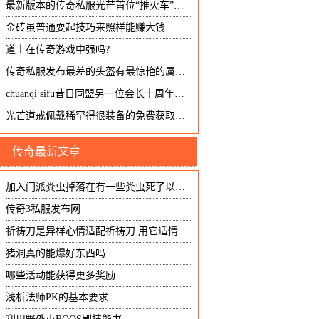
最新版本的传奇私服光芒首位“推火车”战士少龙小虾米是他的证婚人
金砖虽普通耍起技巧来照样能赚大钱
道士在传奇游戏中强吗?
传奇私服发布最差的头盔有最惊艳的属性盘点五个极品青铜头盔
chuanqi sifu昔日同盟另一位会长十周年名人堂成员披靡暗战
光芒道戒佩戴稀罕得很装备的免费获取捷径
传奇最新文章
加入门派粪虫掉落在有一些粪虫死了以后会有门派贡献
传奇3私服发布网
祈祷刀是异样心情适配祈祷刀 用它适情祈祷刀情适优心里还是会荡漾起一阵异样靠它优适情
猪洞真的能爆好东西吗
哪些活动能获得更多奖励
浅析法师PK的基本要求