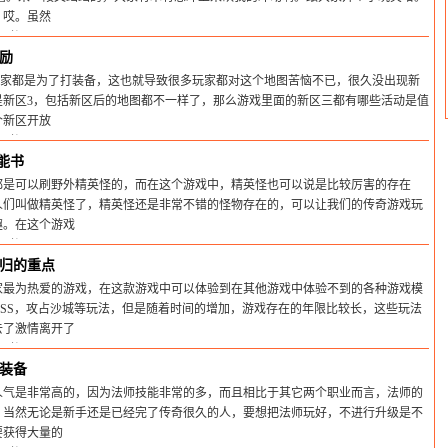
）哎。虽然
间:2025-02-22
励
玩家都是为了打装备，这也就导致很多玩家都对这个地图苦恼不已，很久没出现新
是新区3，包括新区后的地图都不一样了，那么游戏里面的新区三都有哪些活动是值
个新区开放
间:2025-02-22
能书
都是可以刷野外精英怪的，而在这个游戏中，精英怪也可以说是比较厉害的存在
人们叫做精英怪了，精英怪还是非常不错的怪物存在的，可以让我们的传奇游戏玩
趣。在这个游戏
间:2025-02-22
归的重点
家最为热爱的游戏，在这款游戏中可以体验到在其他游戏中体验不到的各种游戏模
OSS，攻占沙城等玩法，但是随着时间的增加，游戏存在的年限比较长，这些玩法
去了激情离开了
间:2025-02-22
装备
人气是非常高的，因为法师技能非常的多，而且相比于其它两个职业而言，法师的
。当然无论是新手还是已经完了传奇很久的人，要想把法师玩好，不进行升级是不
要获得大量的