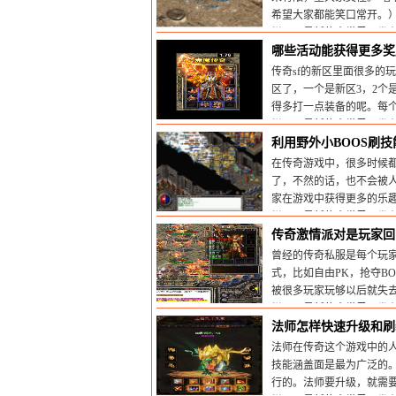
希望大家都能笑口常开。
栏目：
最新传奇世界sf
发布时
哪些活动能获得更多奖
传奇sf的新区里面很多的
区了，一个是新区3，2个
得多打一点装备的呢。每
栏目：
最新传奇世界sf
发布时
利用野外小BOOS刷技
在传奇游戏中，很多时候
了，不然的话，也不会被
家在游戏中获得更多的乐
栏目：
最新传奇世界sf
发布时
传奇激情派对是玩家回
曾经的传奇私服是每个玩
式，比如自由PK，抢夺B
被很多玩家玩够以后就失
栏目：
最新传奇世界sf
发布时
法师怎样快速升级和刷
法师在传奇这个游戏中的
技能涵盖面是最为广泛的
行的。法师要升级，就需