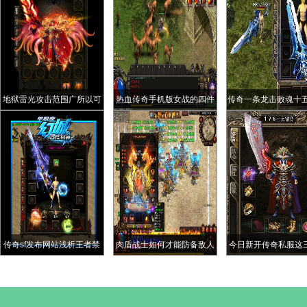
地狱雷光攻击范围广所以可
热血传奇手机版女战的四件
传奇一条龙击败魂十五
以不停的用吗
极品装备真香战神盔甲的魔
神殿”拿下沙巴克的法
御堪比重装
乾龍
传奇sf发布网站浅析王者禁
肉盾战士如何才能防备敌人
今日新开传奇私服这
地的四大热门产出
后排偷袭
物“不讲武德”召唤小
它们爆率如何