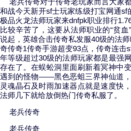
老兵传奇对于传奇老玩家而言大家
和战今天新开sf士玩家练级打宝网通sf
极品火龙法师玩家来dnfpk职业排行1.
比较辛苦了，这要从法师职业的“贫血”
说起，英雄合击传奇私发服40级的法师
奇传奇1传奇手游超变93点，传奇连击
年等级超过30级的法师玩家都是最强
存在了。在蜈蚣洞里面刷新着冥神中
遇到的怪物——黑色恶蛆三界神仙道
灵魂晶石及时雨加速器点就是速度快
法师几下就给放倒热门传奇私服了。
老兵传奇
老兵传奇