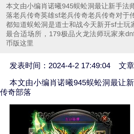
本文由小编肖诺曦945蜈蚣洞最让新手法
落老兵传奇英雄sf老兵传奇老兵传奇对于
都知道蜈蚣洞是道士和战今天新开sf士玩
最合适场所，179极品火龙法师玩家来dnfp
币版这里
发表时间：2024-4-2 17:49:04 
本文由小编肖诺曦945蜈蚣洞最让
传奇部落