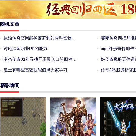
随机文章
原始传奇官网能掉落罗刹的两种怪物…
嘟嘟传奇四把加准
讨论法师职业PK的能力
cqsf外形奇特却
变态传奇01年寻找尸王殿入口的四种…
好传奇私服五件道
道士有哪些基础技能值得大家学习
传奇3私服浅析官
精彩瞬间