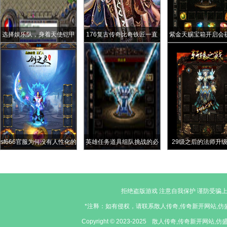
选择娱乐队，身着天使铠甲
176复古传奇比奇铁匠一直
紫金天赐宝箱开启会
闯传奇
没有送出去的礼物生铁戒指
些奖励
sf666官服为何没有人性化的
英雄任务道具组队挑战的必
29级之后的法师升
随身仓库功能主要有三大原
备条件
因
拒绝盗版游戏 注意自我保护 谨防受骗上
*注释：如有侵权，请联系散人传奇,传奇新开网站,仿盛
Copyright © 2023-2025
散人传奇,传奇新开网站,仿盛