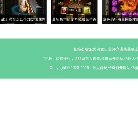
战士强盘点四个加防御属性
最新版本的传奇私服光芒首
灰色药粉海量囤货攻
的高攻死神手套唐吉柯德的
位“推火车”战士少龙小虾米
师必备
最强
是他的证婚人
拒绝盗版游戏 注意自我保护 谨防受骗上
*注释：如有侵权，请联系散人传奇,传奇新开网站,仿盛大传奇
Copyright © 2023-2025
散人传奇,传奇新开网站,仿盛