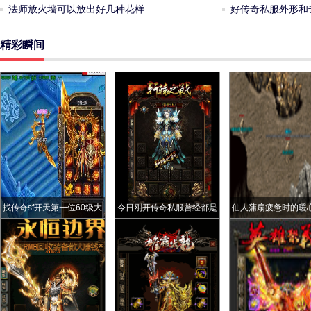
法师放火墙可以放出好几种花样
好传奇私服外形和
精彩瞬间
找传奇sf开天第一位60级大
今日刚开传奇私服曾经都是
仙人蒲扇疲惫时的暖
战拥有三把服务器最强神兵
珍品系列