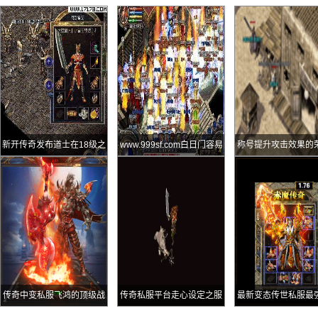
新开传奇发布道士在18级之
www.999sf.com白日门容易
称号提升攻击效果的
前的辛酸升级方式像战士一
被忽略的怪物剧毒蜘蛛
章
样去战斗
传奇中变私服飞鸿的顶级战
传奇私服平台走心设定之服
最新变态传世私服最
士难得糊涂
务器取名你还记得当年所在
头盔防御25魔法05