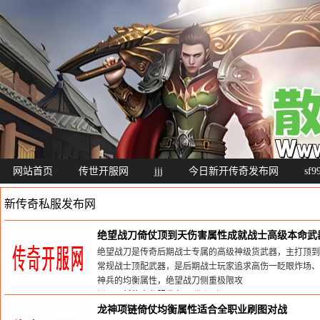
网站首页
传世开服网
jjj
今日新开传奇发布网
sf
新传奇私服发布网
绝望战刀倚仗顶到天伤害属性成就战士高级本命武
绝望战刀是传奇后期战士专属的高级神级货武器，主打顶到
常规战士顶配武器，是后期战士玩家追求高伤一眨眼炸场、
神兵的均衡属性，绝望战刀侧重极限攻
栏目：
新传奇私服发布网
发布时间:2026-07-26
龙神项链倚仗均衡属性适合全职业刷图对战