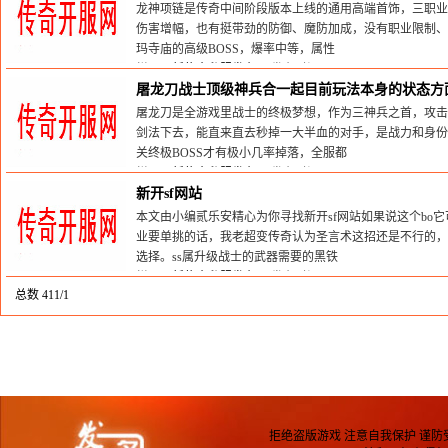
龙神项链是传奇中间阶段版本上线的通用高端首饰，三职业
伤害增幅，也有挺带劲的防御、魔防加成，没有职业限制、
玛寺庙的高级BOSS，爆率中等，属性
栏目：
新传奇私服发布网
发布时间:2026-07-22
屠龙刀战士顶级神兵合一起目前玩法本身的状态方
屠龙刀是全游戏里战士的终极梦想，作为三神兵之首，攻击
剑法下去，能直来直去秒掉一大半血的对手，是战力和身份
关终极BOSS才有极小几率掉落，全服都
栏目：
新传奇私服发布网
发布时间:2026-03-20
新开sf网站
本文由小编贰乐安精心为你寻找新开sf网站如果说这个bo
业要单挑的话，我老超变传奇认为圣言术这招还是不行的，
选择。ss属升级战士的武器需要的黑铁
栏目：
新传奇私服发布网
发布时间:2024-03-27
总数 4
1
1/1
拒绝盗版游戏 注意自我保护 谨防