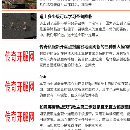
几件稀有装备！从那以后，我就开
栏目：
www.zhaos
发布时间:2025-04-28
道士多少级可以学习圣兽降临
道士到了后期不单单只是召唤一个宝宝了，因为道士到了后
是圣兽降临这个技能了，召唤出来的宝宝是非常的厉害的，
中，我们都知道，道士这个职业是可以
栏目：
1.76网通复古传奇
发布时间:2025-02-22
传奇私服新开盘点封魔谷地面刷新的三种兽人怪物
封魔谷的设定在玛法大陆上算是非常奇特的存在，没有安全
候有玩家在封魔谷挂机，被其他玩家拉来一堆怪物放倒捡装
家而言是练级打宝的好地方，空间大，
栏目：
传奇私
发布时间:2025-05-09
5pk
本文由小编贡泰宁精心为你寻找5pk法师身上的优势实在
弱，如果法师真的如大家所说的弱的话，那里也没有私服i
的确实有一些缺陷，但这些缺陷并不影
栏目：
中变传奇合击私服
发布时间:2024-03-27
如意腰带助战沃玛教主第三步就是直来直去搞定里
如意腰带是全职业通用的中级腰带，采用彩丝编织而成，能
回蓝效果。沃玛寺庙的过关任务分三步，前两步清掉小怪
主，而如意腰带是扛得住这一步的实打实