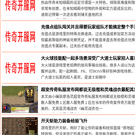
热血传奇未知暗殿的设定可谓是一大特色，排除其难度和限
非常有创意，在未知暗殿中怪物的外观和实力是成反比的，
道就记得第一次进去看到铺天盖地的沃
栏目：
网通私服发布网
发布时间:2025-05-09
充值点组队闯关并且得要玩家组队才能搞定整个手
充值点是游戏里的特殊兑换道具，过去充值或参加官方活动
但最高等级的神装兑换凭证，并不能直来直去用充值点兑换
充值点专属副本，过关后才能用充值点
栏目：
www.sf520.com
发布时间:2026-01-21
大火球技能配一起多场景深受广大道士玩家招人喜
大火球是游戏里老招牌的放风筝输出技能，很多人误以为这
握并运用，配一起刷图、PK、打BOSS等好些种游戏场景
广大道士玩家的招人喜欢，是道士前期中
栏目：
sf传奇
发布时间:2026-06-26
超变传奇私服发布网都说无极棍和灵魂战衣最配其
本文由小编张廖洛灵超变传奇私服发布网都说无极棍和灵魂
散人服免费１区散人服免费１区在当年的传奇复传奇万能登
美的，尤其是灵魂战衣（幽灵战衣也一
栏目：
传奇世界私服发布站
发布时间:2024-04-02
开天斩助力装备经验飞升
游戏里的开天斩，用好了能让你的装备和经验直接 “原地起
特效帅，但没发现它的真正威力。直到有次刷怪，我用开天