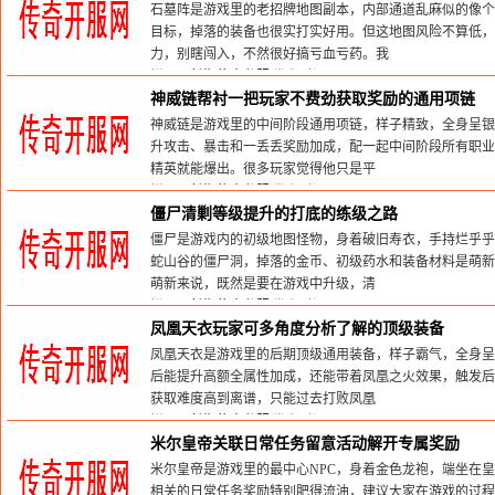
石墓阵是游戏里的老招牌地图副本，内部通道乱麻似的像个
目标，掉落的装备也很实打实好用。但这地图风险不算低
力，别瞎闯入，不然很好搞亏血亏药。我
栏目：
长期传奇私服
发布时间:2026-05-30
神威链帮衬一把玩家不费劲获取奖励的通用项链
神威链是游戏里的中间阶段通用项链，样子精致，全身呈银
升攻击、暴击和一丢丢奖励加成，配一起中间阶段所有职业
精英就能爆出。很多玩家觉得他只是平
栏目：
长期传奇私服
发布时间:2026-05-30
僵尸清剿等级提升的打底的练级之路
僵尸是游戏内的初级地图怪物，身着破旧寿衣，手持烂乎乎
蛇山谷的僵尸洞，掉落的金币、初级药水和装备材料是萌新
萌新来说，既然是要在游戏中升级，清
栏目：
长期传奇私服
发布时间:2026-05-30
凤凰天衣玩家可多角度分析了解的顶级装备
凤凰天衣是游戏里的后期顶级通用装备，样子霸气，全身呈
后能提升高额全属性加成，还能带着凤凰之火效果，触发后
获取难度高到离谱，只能过去打败凤凰
栏目：
长期传奇私服
发布时间:2026-05-30
米尔皇帝关联日常任务留意活动解开专属奖励
米尔皇帝是游戏里的最中心NPC，身着金色龙袍，端坐在
相关的日常任务奖励特别肥得流油，建议大家在游戏的过程