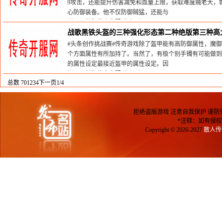
9攻击，还能提升伤害减免和血量上限，获取难度贼老大，就
心防御装备。他不仅防御贼猛，还能与
栏目：
长期传奇私服
发布时间:2026-01-25
战歌黑铁头盔的三种强化形态第二种绝版第三种高
#头条创作挑战赛#传奇游戏除了盔甲能有高防御属性，魔
个方面属性有所加持了。当然了，有极个别手镯有可能做到
的属性设定最接近盔甲的属性设定。因
栏目：
长期传奇私服
发布时间:2025-05-09
总数 70
1
2
3
4
下一页
1/4
拒绝盗版游戏 注意自我保护 谨防
*注释：如有侵权
Copyright © 2026-2027
散人传奇