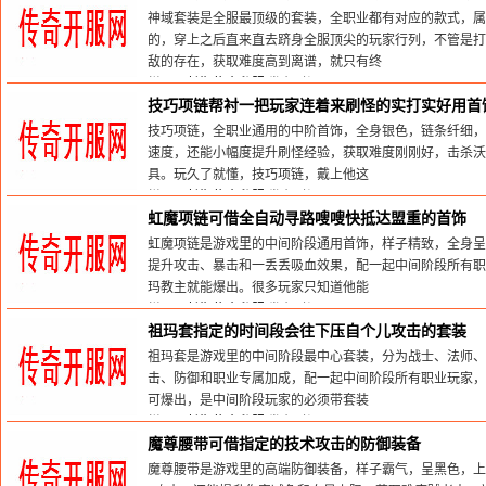
神域套装是全服最顶级的套装，全职业都有对应的款式，属
的，穿上之后直来直去跻身全服顶尖的玩家行列，不管是打终
敌的存在，获取难度高到离谱，就只有终
栏目：
长期传奇私服
发布时间:2026-03-22
技巧项链帮衬一把玩家连着来刷怪的实打实好用首
技巧项链，全职业通用的中阶首饰，全身银色，链条纤细，
速度，还能小幅度提升刷怪经验，获取难度刚刚好，击杀沃
具。玩久了就懂，技巧项链，戴上他这
栏目：
长期传奇私服
发布时间:2026-02-25
虹魔项链可借全自动寻路嗖嗖快抵达盟重的首饰
虹魔项链是游戏里的中间阶段通用首饰，样子精致，全身呈
提升攻击、暴击和一丢丢吸血效果，配一起中间阶段所有职
玛教主就能爆出。很多玩家只知道他能
栏目：
长期传奇私服
发布时间:2026-02-22
祖玛套指定的时间段会往下压自个儿攻击的套装
祖玛套是游戏里的中间阶段最中心套装，分为战士、法师、
击、防御和职业专属加成，配一起中间阶段所有职业玩家，
可爆出，是中间阶段玩家的必须带套装
栏目：
长期传奇私服
发布时间:2026-02-21
魔尊腰带可借指定的技术攻击的防御装备
魔尊腰带是游戏里的高端防御装备，样子霸气，呈黑色，上