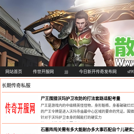
网站首页
传世开服网
jjj
今日新开传奇发布网
sf
长期传奇私服
尸王围猎沃玛护卫攻防的打法套路适配考量
尸王是游戏内的中级精英怪怪物，身形魁梧，身着破破烂烂
的尸王令牌是进入沃玛寺庙最中心区域的要命的凭证。围猎
针对于沃玛护卫本身的贼能打的硬实力
栏目：
长期传奇私服
发布时间:2026-05-30
石墓阵闯关需有多大能耐办多大事匹配自个儿硬实