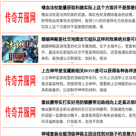
栏目：
长期传奇私服
发布时间:2026-05-30
嗜血法杖能量获取利器实际上这个方面并不是那麽
嗜血法杖是法师的高阶武器，暗红色杖身缠绕着血色纹路，
附带吸血效果攻击怪物时，能将15%的伤害转化为自身血
实际上这个方面并不是那麽的困难，我
栏目：
长期传奇私服
发布时间:2026-04-10
婚姻神殿是社交地图去它组队这样的效果绝对是可
婚姻神殿是游戏里的社交专属地图，位于主城中心，里面有
开，最适合玩家组队社交不管是情侣组队，还是普通玩家组
来的，能快速认识新朋友、加好友，我当
栏目：
长期传奇私服
发布时间:2026-04-07
上古神甲是宝藏刷相关BOSS是可以获得各种各样
上古神甲是游戏里的顶级铠甲系列，分为上古战甲上古法袍
激活套装特效。而想获得上古神甲，需要刷上古神殿的BOS
具和装备的，比如制作神甲的材料、高级
栏目：
长期传奇私服
发布时间:2026-04-06
蚕丝腰带实打实好用防御腰带沿路线向上走直达祖
蚕丝腰带是全职业通用的实打实好用腰带，防御属性均衡，
阶段配一起都很对路子，能真管用提升角色自保能力，是性
玛寺庙刷装备、打技能书，总找不到准
栏目：
长期传奇私服
发布时间:2026-03-29
神域套装全服顶级神装主因没找到对路子的发展方