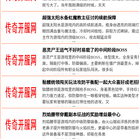
就亏大了。当年我刚满级的时候，天天
栏目：
长期传奇私服
发布时间:2026-05-30
超强太阳水备虹魔教主征讨的续航保障
超强太阳水是游戏内的高阶续航道具，瓶身由透亮的琉璃打
眼回满血量与魔法值，冷却时间极短，获取方式稀缺，需过
主作为游戏内的顶级BOSS，攻击贼猛且带
栏目：
长期传奇私服
发布时间:2026-05-30
恶灵尸王运气不好时易栽了的中间阶段BOSS
恶灵尸王是游戏里的中间阶段BOSS，体型庞大，全身呈
臭，贼能打中等，防御偏高，主要刷新在僵尸洞最里头，掉
起中间阶段所有职业玩家组队闯关。很多玩
栏目：
长期传奇私服
发布时间:2026-05-30
骷髅统领闯关玩法攻防平衡配一起大众喜好成老招
骷髅统领是游戏里的贼抢手BOSS，身着黑色铠甲，手持
的力度力道足，但防御存在一眼看穿短板。确实这种类型才
要玩家有管够的输出扛得住他的进攻，又
栏目：
长期传奇私服
发布时间:2026-05-30
烈焰腰带穿戴副本征战的奖励增益最中心
烈焰腰带是游戏内的中级防御装备，由火山熔岩淬炼的赤铁
老鼻子提升物理防御与火焰抗性，更最中心的是带着烈焰祈
这件装备虽不是顶级神器，却能在各类