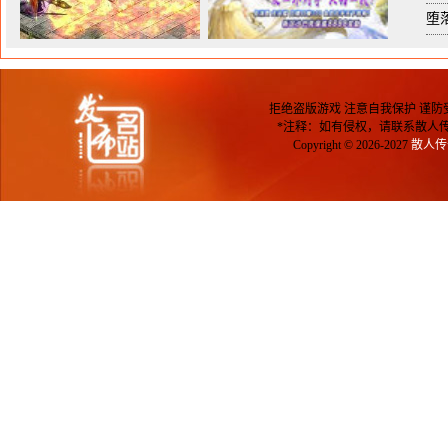
堕
拒绝盗版游戏 注意自我保护 谨防
*注释：如有侵权，请联系散人传奇_
Copyright © 2026-2027
散人传奇