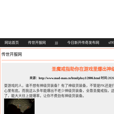
网站首页
传世开服网
jjj
今日新开传奇发布网
sf
传世开服网
圣魔戒指助你在游戏里爆出神
来源：
http://www.mad-man.cn/html/phsy1/2006.html
时间:2026-
耍游戏的人，谁不想有神级货装备？有了神级货装备，不管是PK还是打
心里有底。而我这么多年能爆出不老少神级货装备，全靠圣魔戒指，
了，能大大往上提爆率，让你不费劲有神级货装备。