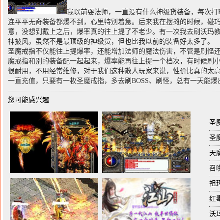
我以前耍法师，一直没有什么神级货装备，每次打B
连平平无奇装备都爆不到，心里特别着急。后来我在摆摊的时候，碰
意，没想到戴上之后，爆率真的往上提了不老少。有一次我去刷沃玛
神披风，虽然不是最顶级的神级货，但也比我以前的装备好太多了。
圣魔戒指不仅能往上提爆率，还能增加法师的魔法伤害，不管是刷怪还
魔戒指和别的装备配一起起来，爆率能再往上提一个档次，有时候刷
很耐用，不用经常维修，对于我们这种散人玩家来说，性价比真的太
一直充值，只要有一枚圣魔戒指，多去刷BOSS、刷怪，总有一天能
您可能感兴趣
圣
圣
祖
沃